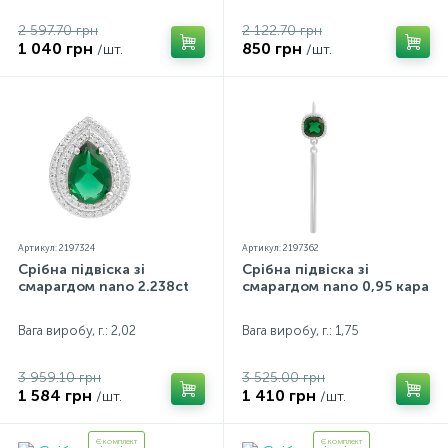
2 597.70 грн
2 122.70 грн
1 040 грн
850 грн
/шт.
/шт.
Артикул: 2197324
Артикул: 2197362
Срібна підвіска зі
Срібна підвіска зі
смарагдом nano 2.238ct
смарагдом nano 0,95 карата
Вага виробу, г.: 2,02
Вага виробу, г.: 1,75
3 959.10 грн
3 525.00 грн
1 584 грн
1 410 грн
/шт.
/шт.
Є комплект
Є комплект