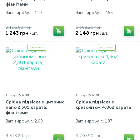
фіанітами
Контакти
Срібні кольє
Золоті сережки
Вага виробу, г.: 1,47
Вага виробу, г.: 2,53
3 106.80 грн
5 368.20 грн
Про нас
Золоті ланцюги
Срібні ланцюжки
1 243 грн
2 148 грн
/шт.
/шт.
Є комплект
Є комплект
Оплата та доставка
Срібні аксесуари
Срібні сувеніри
Артикул: 2212881
Артикул: 2212591n
Срібна підвіска з цитрином
Срібна підвіска з
nano 2,301 карата,
хризолітом 4,862 карата
фіанітами
Вага виробу, г.: 2,09
Вага виробу, г.: 1,87
4 518.20 грн
3 740.90 грн