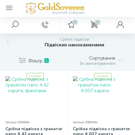
0
0
Головне меню
Срібні прикраси
Золоті прикраси
Декор
Срібні підвіски
Підвіскиз нанокаменями
Головна
Золоті аксесуари
Срібні каблучки
Картини
Сортування
Фільтр
1
За замовчуванням
Акції та знижки
Срібні сережки
Золоті браслети
Ключниці
Є комплект
Є комплект
Оптовим покупцям
Срібні підвіски
Золоті каблучки
Сувеніри
Дропшипінг
Срібні браслети
Золоті кольє
Артикул: 2019428n
Артикул: 2002819n
Нові надходження
Срібні шарми
Золоті підвіски
Срібна підвіска з гранатом
Срібна підвіска з гранатом
nano 4,42 карата,
nano 4,007 карата