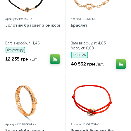
Артикул: 219672301b
Артикул: 219688401
Золотий браслет з оніксом
Браслет
Вага виробу, г.: 1,45
Вага виробу, г.: 4,83
Маса, ct:
0,08
без розміру
17-20 см
12 235 грн
/шт.
40 532 грн
/шт.
Артикул: 2211976044ccz
Артикул: 217587204r-1
Золотий браслет з
Золотий браслет без