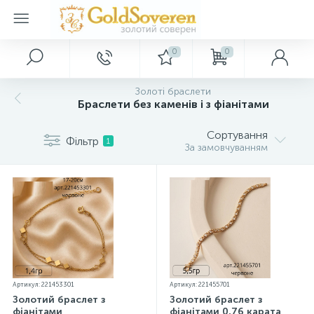
0
0
Головне меню
Срібні прикраси
Золоті прикраси
Декор
Золоті браслети
Браслети без каменів і з фіанітами
Головна
Золоті аксесуари
Срібні каблучки
Картини
Сортування
Фільтр
1
За замовчуванням
Акції та знижки
Срібні сережки
Золоті браслети
Ключниці
Оптовим покупцям
Срібні підвіски
Золоті каблучки
Сувеніри
Дропшипінг
Срібні браслети
Золоті кольє
Артикул: 221453301
Артикул: 221455701
Нові надходження
Срібні шарми
Золоті підвіски
Золотий браслет з
Золотий браслет з
фіанітами
фіанітами 0,76 карата