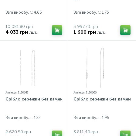
Контакти
Срібні кольє
Золоті сережки
Вага виробу, г.: 4,66
Вага виробу, г.: 1,75
10 081.80 грн
3 997.70 грн
Про нас
Золоті ланцюги
Срібні ланцюжки
4 033 грн
1 600 грн
/шт.
/шт.
Оплата та доставка
Срібні аксесуари
Срібні сувеніри
Артикул: 2198642
Артикул: 2198666
Срібло сережки без каменів
Срібло сережки без каменів
Вага виробу, г.: 1,22
Вага виробу, г.: 1,95
2 620.50 грн
3 811.40 грн