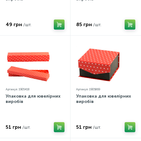
Контакти
Срібні кольє
Золоті сережки
49 грн
85 грн
/шт.
/шт.
Про нас
Золоті ланцюги
Срібні ланцюжки
Оплата та доставка
Срібні аксесуари
Срібні сувеніри
Артикул: 1905418
Артикул: 1905869
Упаковка для ювелірних
Упаковка для ювелірних
виробів
виробів
51 грн
51 грн
/шт.
/шт.