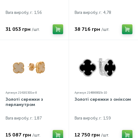
Контакти
Срібні кольє
Золоті сережки
Вага виробу, г.: 1,56
Вага виробу, г.: 4,78
Про нас
Золоті ланцюги
Срібні ланцюжки
31 053 грн
38 716 грн
/шт.
/шт.
Оплата та доставка
Срібні аксесуари
Срібні сувеніри
Артикул: 214181501w-8
Артикул: 214886902b-10
Золоті сережки з
Золоті сережки з оніксом
перламутром
Вага виробу, г.: 1,87
Вага виробу, г.: 1,59
15 087 грн
12 750 грн
/шт.
/шт.