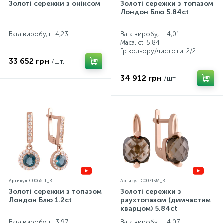
Золоті сережки з оніксом
Золоті сережки з топазом
Лондон Блю 5.84ct
Вага виробу, г.: 4,23
Вага виробу, г.: 4,01
Маса, ct:
5,84
Гр.кольору/чистоти:
2/2
33 652 грн
/шт.
34 912 грн
/шт.
Артикул: C0066LT_R
Артикул: C0071SM_R
Золоті сережки з топазом
Золоті сережки з
Лондон Блю 1.2ct
раухтопазом (димчастим
кварцом) 5.84ct
Вага виробу, г.: 3,97
Вага виробу, г.: 4,07