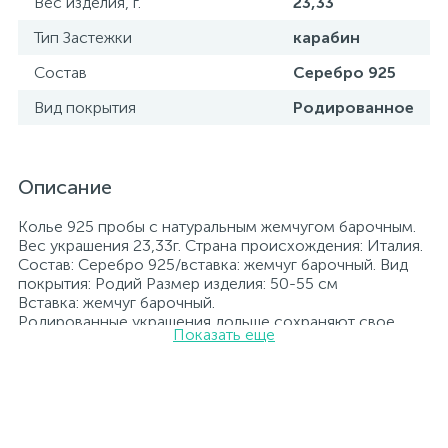
Вес изделия, г.
23,33
Тип Застежки
карабин
Состав
Серебро 925
Вид покрытия
Родированное
Описание
Колье 925 пробы с натуральным жемчугом барочным.
Вес украшения 23,33г. Страна происхождения: Италия.
Состав: Серебро 925/вставка: жемчуг барочный. Вид
покрытия: Родий Размер изделия: 50-55 см
Вставка: жемчуг барочный.
Родированные украшения дольше сохраняют свое
Показать еще
первоначальное состояние, а именно цвет и блеск
металла. Все ювелирные изделия представленные на
нашем сайте прошли внутренний контроль качества, а
также контроль государственной пробирной службой
Украины, на всех изделиях стоит соответствующая
проба. К каждому ювелирному украшению