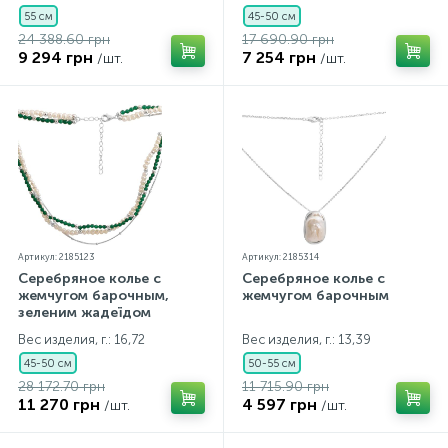
55 см
45-50 см
24 388.60 грн
17 690.90 грн
9 294 грн
7 254 грн
/шт.
/шт.
Артикул: 2185123
Артикул: 2185314
Серебряное колье с
Серебряное колье с
жемчугом барочным,
жемчугом барочным
зеленим жадеїдом
Вес изделия, г.: 16,72
Вес изделия, г.: 13,39
45-50 см
50-55 см
28 172.70 грн
11 715.90 грн
11 270 грн
4 597 грн
/шт.
/шт.