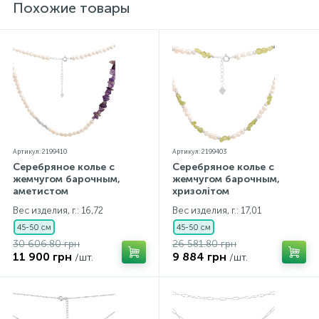
прилагаются бирка с указанием всех
Похожие товары
параметров.*Цвета изделий на сайте могут
незначительно отличаться от реальных из-за
особенностей цветопередачи экрана
Артикул: 2199410
Артикул: 2199403
Серебряное колье с
Серебряное колье с
жемчугом барочным,
жемчугом барочным,
аметистом
хризолітом
Вес изделия, г.: 16,72
Вес изделия, г.: 17,01
45-50 см
45-50 см
30 606.80 грн
26 581.80 грн
11 900 грн
9 884 грн
/шт.
/шт.