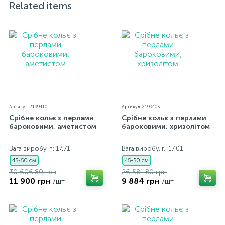
прикраси додається бирка із зазначенням усіх
Related items
параметрів.*Кольори виробів на сайті можуть дещо
відрізнятися від реальних через особливості передачі
кольорів екраном
Артикул: 2199410
Артикул: 2199403
Срібне кольє з перлами
Срібне кольє з перлами
бароковими, аметистом
бароковими, хризолітом
Вага виробу, г.: 17,71
Вага виробу, г.: 17,01
45-50 см
45-50 см
30 606.80 грн
26 581.80 грн
11 900 грн
9 884 грн
/шт.
/шт.