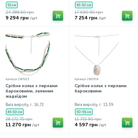
55 см
45-50 см
24 388.60 грн
17 690.90 грн
9 294 грн
7 254 грн
/шт.
/шт.
Артикул: 2185123
Артикул: 2185314
Срібне кольє з перлами
Срібне кольє з перлами
бароковими, зеленим
бароковими
жадеїдом
Вага виробу, г.: 16,72
Вага виробу, г.: 13,39
45-50 см
50-55 см
28 172.70 грн
11 715.90 грн
11 270 грн
4 597 грн
/шт.
/шт.