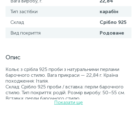
Вага виробу, г.
22,84
Тип застібки
карабін
Склад
Срібло 925
Вид покриття
Родоване
Опис
Кольє з срібла 925 проби з натуральними перлами
барочного стилю. Вага прикраси — 22,84 г. Країна
походження: Італія.
Склад: Срібло 925 проби / вставка: перли барочного
стилю. Тип покриття: родій. Розмір виробу: 50–55 см.
Вставка: перли барочного стилю.
Показати ще
Прикраси з родієм довше зберігають свій первісний
вигляд, а саме колір і блиск металу. Усі ювелірні вироби,
представлені на нашому сайті, пройшли внутрішній
контроль якості, а також перевірку Державною
пробірною службою України; на всіх виробах
зазначено відповідну пробу. До кожної ювелірної