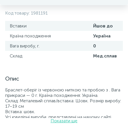
Код товару:
1981191
Вставки
Йшов до
Країна походження
Україна
Вага виробу, г.
0
Склад
Мед.сплав
Опис
Браслет-оберіг із червоною ниткою та пробою з . Вага
прикраси — 0 г. Країна походження: Україна.
Склад: Металевий сплав/вставка: Шовк. Розмір виробу:
17–19 см
Вставка: шовк.
Усі ювелірні вироби, представлені на нашому сайті,
Показати ще
пройшли внутрішній контроль якості, а також перевірку
Державною пробірною службою України; на всіх