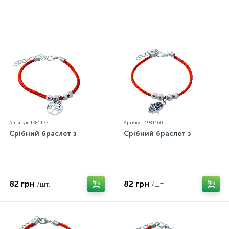
виробах зазначено відповідну пробу. До кожної
ювелірної прикраси додається бирка із зазначенням
усіх параметрів.*Кольори виробів на сайті можуть дещо
відрізнятися від реальних через особливості передачі
кольорів екраном
Артикул: 1981177
Артикул: 1981160
Срібний браслет з
Срібний браслет з
82 грн
82 грн
/шт.
/шт.