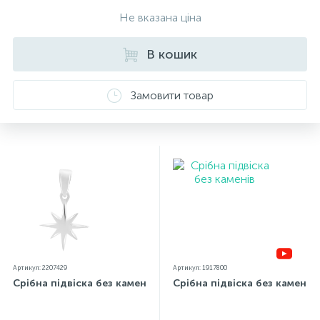
прикраси додається бирка із зазначенням усіх
Не вказана ціна
параметрів.*Кольори виробів на сайті можуть дещо
відрізнятися від реальних через особливості передачі
В кошик
кольорів екраном
Замовити товар
Артикул: 2207429
Артикул: 1917800
Срібна підвіска без каменів
Срібна підвіска без каменів