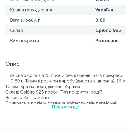
Країна походження
Україна
Вага виробу, г.
0,89
Склад
Срібло 925
Вид покриття
Родоване
Опис
Підвіска з срібла 925 проби без каменів. Вага прикраси
— 0,89 г. Фізичні розміри виробу (висота × ширина): 16 ×
10 мм. Країна походження: Україна.
Склад: Срібло 925 проби. Тип покриття: родій.
Вставка: без каменів.
Прикраси з родієм довше зберігають свій первісний
Показати ще
вигляд, а саме колір і блиск металу. Усі ювелірні вироби,
представлені на нашому сайті, пройшли внутрішній
контроль якості, а також перевірку Державною
пробірною службою України; на всіх виробах
зазначено відповідну пробу. До кожної ювелірної