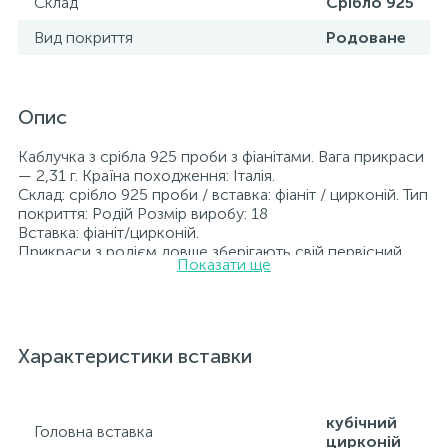
Склад
Срібло 925
Вид покриття
Родоване
Опис
Каблучка з срібла 925 проби з фіанітами. Вага прикраси
— 2,31 г. Країна походження: Італія.
Склад: срібло 925 проби / вставка: фіаніт / цирконій. Тип
покриття: Родій Розмір виробу: 18
Вставка: фіаніт/цирконій.
Прикраси з родієм довше зберігають свій первісний
Показати ще
вигляд, а саме колір і блиск металу. Усі ювелірні вироби,
представлені на нашому сайті, пройшли внутрішній
контроль якості, а також перевірку Державною
пробірною службою України; на всіх виробах
зазначено відповідну пробу. До кожної ювелірної
Характеристики вставки
прикраси додається бирка із зазначенням усіх
параметрів.*Кольори виробів на сайті можуть дещо
відрізнятися від реальних через особливості передачі
кольорів екраном
кубічний
Головна вставка
цирконій