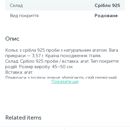
Склад
Срібло 925
Вид покриття
Родоване
Опис
Кольє з срібла 925 проби з натуральним агатом. Вага
прикраси — 3,57 г. Країна походження: Італія.
Склад: Срібло 925 проби / вставка: агат. Тип покриття:
родій. Розмір виробу: 45–50 см.
Вставка: агат.
Прикраси з родієм довше зберігають свій первісний
Показати ще
вигляд, а саме колір і блиск металу. Усі ювелірні вироби,
представлені на нашому сайті, пройшли внутрішній
контроль якості, а також перевірку Державною
пробірною службою України; на всіх виробах
зазначено відповідну пробу. До кожної ювелірної
прикраси додається бирка із зазначенням усіх
параметрів.*Кольори виробів на сайті можуть дещо
Related items
відрізнятися від реальних через особливості передачі
кольорів екраном