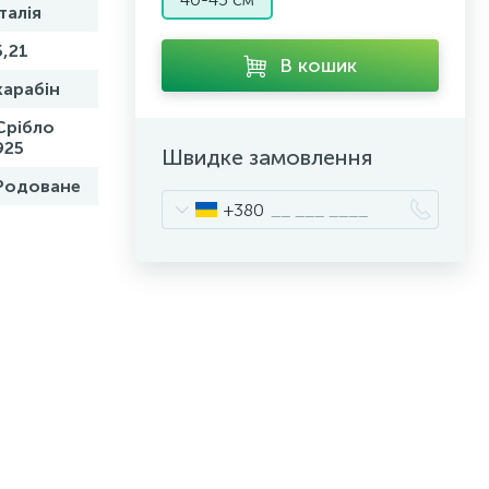
Італія
5,21
В кошик
карабін
Срібло
925
Швидке замовлення
Родоване
+380