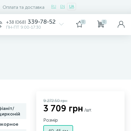
Оплата та доставка
RU
EN
UA
339-78-52
+38 (068)
0
0
ПН-ПТ 9:00-17:30
9 272.50 грн
3 709 грн
фіаніт/
/шт.
цирконій
Розмір
якорное
40-45 см