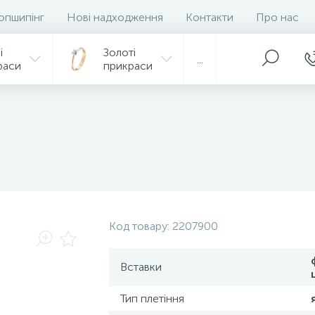
опшипінг
Нові надходження
Контакти
Про нас
і
Золоті
...
раси
прикраси
Код товару:
2207900
Вставки
Тип плетіння