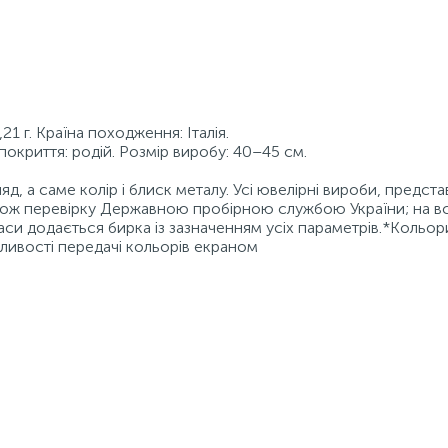
21 г. Країна походження: Італія.
п покриття: родій. Розмір виробу: 40–45 см.
д, а саме колір і блиск металу. Усі ювелірні вироби, предста
також перевірку Державною пробірною службою України; на в
аси додається бирка із зазначенням усіх параметрів.*Кольор
бливості передачі кольорів екраном