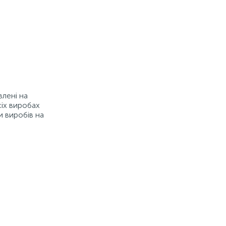
влені на
сіх виробах
и виробів на