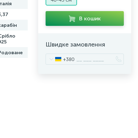
Італія
3,37
В кошик
карабін
Срібло
925
Швидке замовлення
Родоване
+380