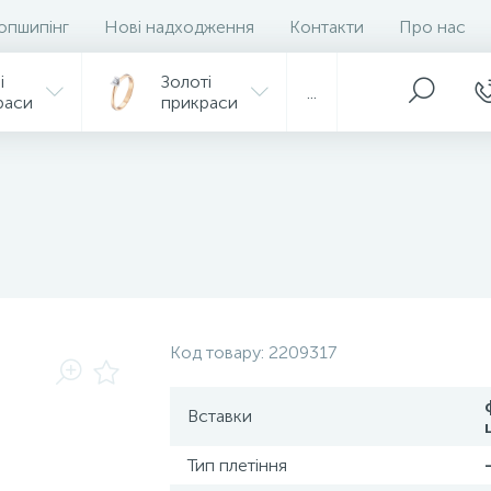
опшипінг
Нові надходження
Контакти
Про нас
і
Золоті
...
раси
прикраси
Код товару:
2209317
Вставки
Тип плетіння