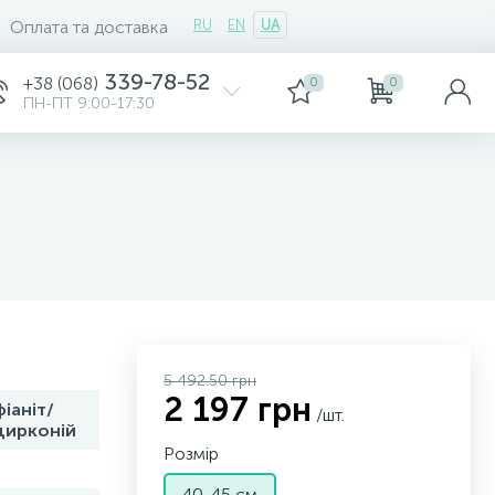
Оплата та доставка
RU
EN
UA
339-78-52
+38 (068)
0
0
ПН-ПТ 9:00-17:30
5 492.50 грн
2 197 грн
фіаніт/
/шт.
цирконій
Розмір
-
40-45 см