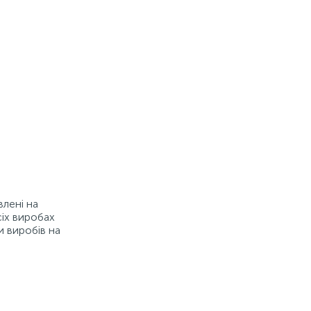
влені на
сіх виробах
и виробів на