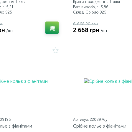
дження: Італія
Країна походження: Італія
 г.: 5,21
Вага виробу, г.: 3,86
бло 925
Склад: Срібло 925
рн
6 668.20 грн
рн
2 668 грн
/шт.
/шт.
209195
Артикул: 2208976y
льє з фіанітами
Срібне кольє з фіанітами