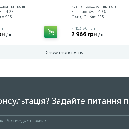
дження: Італія
Країна походження: Італія
 г.: 4,23
Вага виробу, г.: 4,66
бло 925
Склад: Срібло 925
рн
7 413.60 грн
рн
2 966 грн
/шт.
/шт.
Show more items
онсультація? Задайте питання п