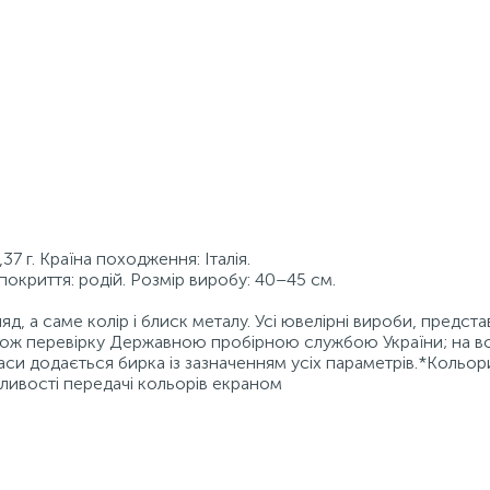
37 г. Країна походження: Італія.
п покриття: родій. Розмір виробу: 40–45 см.
д, а саме колір і блиск металу. Усі ювелірні вироби, предста
також перевірку Державною пробірною службою України; на в
аси додається бирка із зазначенням усіх параметрів.*Кольор
бливості передачі кольорів екраном