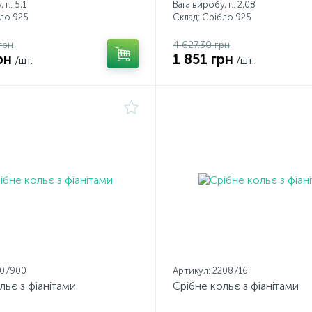
г.: 5,1
Вага виробу, г.: 2,08
бло 925
Склад: Срібло 925
грн
4 627.30 грн
рн
1 851 грн
/шт.
/шт.
207900
Артикул: 2208716
льє з фіанітами
Срібне кольє з фіанітами