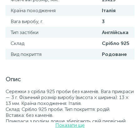
Країна походження
Італія
Вага виробу, г.
3
Тип застібки
Англійська
Склад
Срібло 925
Вид покриття
Родоване
Опис
Сережки з срібла 925 проби без каменів. Вага прикраси
— 3 г. Фізичний розмір виробу (висота × ширина): 13 ×
13 мм. Країна походження: Італія.
Склад: Срібло 925 проби. Тип покриття: родій.
Вставка: без каменів.
Прикраси з родієм довше зберігають свій первісний
Показати ще
вигляд, а саме колір і блиск металу. Усі ювелірні вироби,
представлені на нашому сайті, пройшли внутрішній
контроль якості, а також перевірку Державною