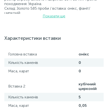
походження: Україна.
Склад: Золото 585 проби / вставка: онікс, фіаніт/
цирконій.
Показати ще
Вставка: онікс, фіаніт/цирконій.
Усі ювелірні вироби, представлені на нашому сайті,
пройшли внутрішній контроль якості, а також перевірку
Державною пробірною службою України; на всіх
виробах зазначено відповідну пробу. До кожної
Характеристики вставки
ювелірної прикраси додається бирка із зазначенням
усіх параметрів.*Кольори виробів на сайті можуть дещо
відрізнятися від реальних через особливості передачі
кольорів екраном
Головна вставка
онікс
Кількість каменів
0
Маса, карат
0
кубічний
Вставка 2
цирконій
Кількість каменів
5
Маса, карат
0,05