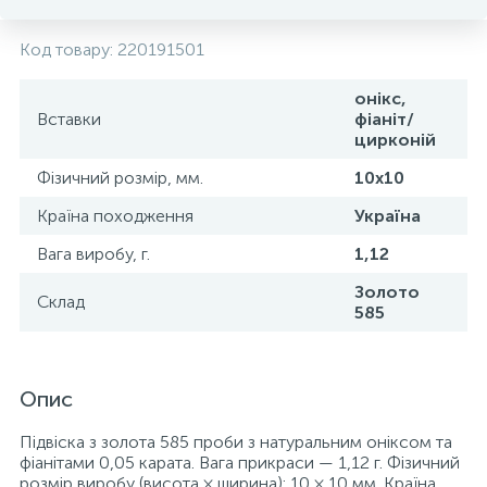
Код товару:
220191501
онікс,
Вставки
фіаніт/
цирконій
Фізичний розмір, мм.
10х10
Країна походження
Україна
Вага виробу, г.
1,12
Золото
Склад
585
Опис
Підвіска з золота 585 проби з натуральним оніксом та
фіанітами 0,05 карата. Вага прикраси — 1,12 г. Фізичний
розмір виробу (висота × ширина): 10 × 10 мм. Країна