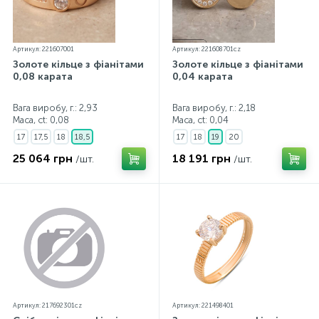
Артикул: 221607001
Артикул: 221608701cz
Золоте кільце з фіанітами
Золоте кільце з фіанітами
0,08 карата
0,04 карата
Вага виробу, г.: 2,93
Вага виробу, г.: 2,18
Маса, ct:
0,08
Маса, ct:
0,04
17
17,5
18
18,5
17
18
19
20
25 064 грн
18 191 грн
/шт.
/шт.
Артикул: 217692301cz
Артикул: 221498401