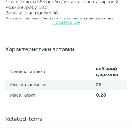
Склад: Золото 585 проби / вставка: фіаніт / цирконій.
Розмір виробу: 18,5
Вставка: фіаніт/цирконій.
Усі ювелірні вироби, представлені на нашому сайті,
Показати ще
пройшли внутрішній контроль якості, а також перевірку
Державною пробірною службою України; на всіх
виробах зазначено відповідну пробу. До кожної
ювелірної прикраси додається бирка із зазначенням
усіх параметрів.*Кольори виробів на сайті можуть дещо
Характеристики вставки
відрізнятися від реальних через особливості передачі
кольорів екраном
кубічний
Головна вставка
цирконій
Кількість каменів
28
Маса, карат
0,28
Related items