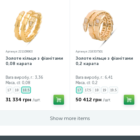
Артикул: 221109903
Артикул: 218307501
Золоте кільце з фіанітами
Золоте кільце з фіанітами
0,08 карата
0,2 карата
Вага виробу, г.: 3,36
Вага виробу, г.: 6,41
Маса, ct:
0,08
Маса, ct:
0,2
17
18
18,5
17
17,5
18
19
19,5
31 334 грн
50 412 грн
/шт.
/шт.
Show more items