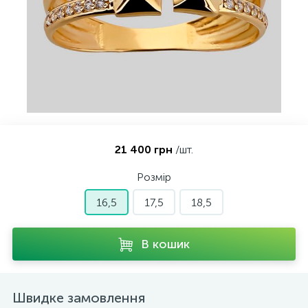
Контакти
Срібні кольє
Золоті сережки
Про нас
Золоті ланцюги
Срібні ланцюжки
Оплата та доставка
Срібні аксесуари
21 400 грн
/шт.
Срібні сувеніри
Розмір
16,5
17,5
18,5
В кошик
Швидке замовлення