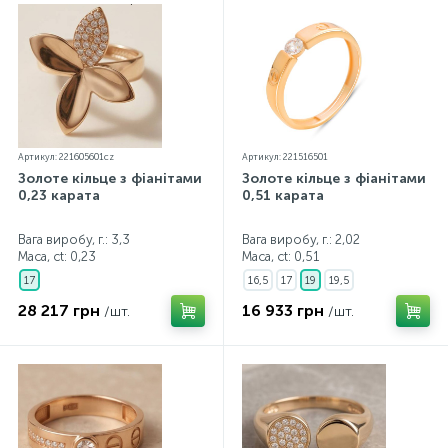
Артикул: 221605601cz
Артикул: 221516501
Золоте кільце з фіанітами
Золоте кільце з фіанітами
0,23 карата
0,51 карата
Вага виробу, г.: 3,3
Вага виробу, г.: 2,02
Маса, ct:
0,23
Маса, ct:
0,51
17
16,5
17
19
19,5
28 217 грн
16 933 грн
/шт.
/шт.