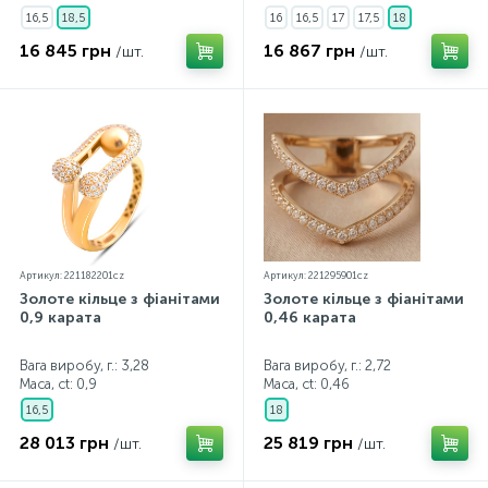
16,5
18,5
16
16,5
17
17,5
18
16 845 грн
16 867 грн
/шт.
/шт.
Артикул: 221182201cz
Артикул: 221295901cz
Золоте кільце з фіанітами
Золоте кільце з фіанітами
0,9 карата
0,46 карата
Вага виробу, г.: 3,28
Вага виробу, г.: 2,72
Маса, ct:
0,9
Маса, ct:
0,46
16,5
18
28 013 грн
25 819 грн
/шт.
/шт.