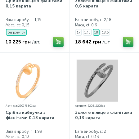
Срібне кільце з фіанітами
Золоте кільце з фіанітами
0,15 карата
0,6 карата
Вага виробу, г.: 1,19
Вага виробу, г.: 2,18
Маса, ct:
0,15
Маса, ct:
0,6
без розміру
17
17,5
18
18,5
10 225 грн
18 642 грн
/шт.
/шт.
Артикул: 220278301cz
Артикул: 220316202cz
Срібна каблучка з
Золоте кільце з фіанітами
фіанітами 0,13 карата
0,13 карата
Вага виробу, г.: 1,99
Вага виробу, г.: 2
Маса, ct:
0,13
Маса, ct:
0,13