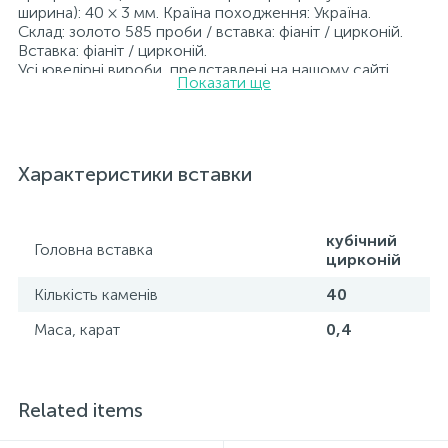
ширина): 40 × 3 мм. Країна походження: Україна.
Склад: золото 585 проби / вставка: фіаніт / цирконій.
Вставка: фіаніт / цирконій.
Усі ювелірні вироби, представлені на нашому сайті,
Показати ще
пройшли внутрішній контроль якості, а також контроль
державної пробірної служби України, на всіх виробах
стоїть відповідна проба. До кожної ювелірної прикраси
додається бирка із зазначенням усіх
параметрів.*Кольори виробів на сайті можуть незначно
Характеристики вставки
відрізнятися від реальних через особливості передачі
кольорів екраном
кубічний
Головна вставка
цирконій
Кількість каменів
40
Маса, карат
0,4
Related items