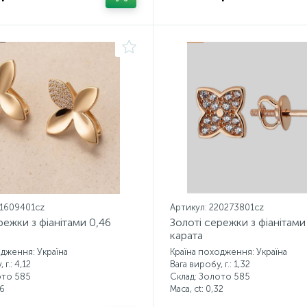
21609401cz
Артикул: 220273801cz
режки з фіанітами 0,46
Золоті сережки з фіанітами
карата
одження: Україна
Країна походження: Україна
 г.: 4,12
Вага виробу, г.: 1,32
ото 585
Склад: Золото 585
6
Маса, ct:
0,32