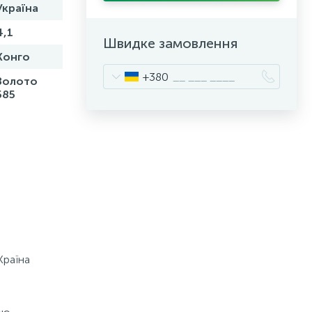
Україна
4,1
Швидке замовлення
Конго
+380
Золото
585
Країна