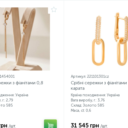
21454001
Артикул: 221101301cz
режки з фіанітами 0,8
Срібні сережки з фіанітами
карата
одження: Україна
Країна походження: Україна
 г.: 2,79
Вага виробу, г.: 3,76
ото 585
Склад: Золото 585
Маса, ct:
0,6
грн
31 545 грн
/шт.
/шт.