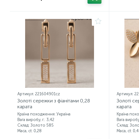
Артикул: 221604901cz
Артикул: 2
Золоті сережки з фіанітами 0,28
Золоті се
карата
карата
Країна походження: Україна
Країна пох
Вага виробу, г.: 3,42
Вага виробу,
Склад: Золото 585
Склад: Зол
Маса, ct:
0,28
Маса, ct:
0,4