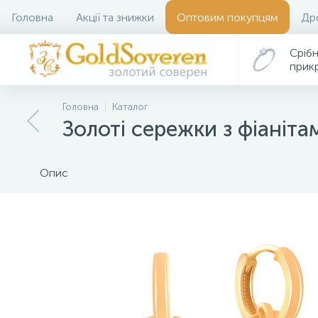
Головна
Акції та знижки
Оптовим покупцям
Др
Срібн
прик
Головна
Каталог
Золоті сережки з фіанітам
Опис