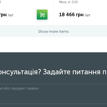
2
Маса, ct:
0,02
грн
18 466 грн
/шт.
/шт.
Show more items
онсультація? Задайте питання п