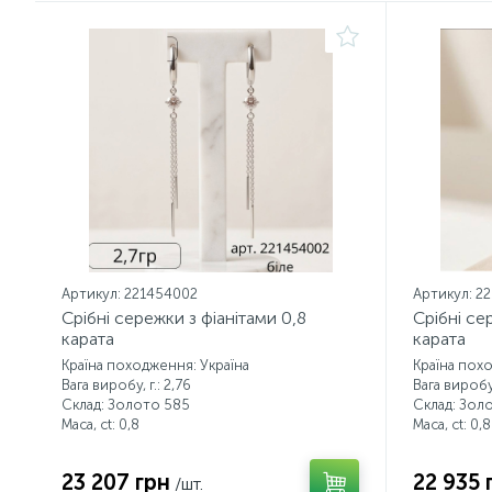
Артикул: 221454002
Артикул: 2
Срібні сережки з фіанітами 0,8
Срібні се
карата
карата
Країна походження: Україна
Країна пох
Вага виробу, г.: 2,76
Вага виробу,
Склад: Золото 585
Склад: Зол
Маса, ct:
0,8
Маса, ct:
0,8
23 207 грн
22 935 
/шт.