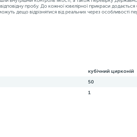
ойшли внутрішній контроль якості, а також перевірку Державн
відповідну пробу. До кожної ювелірної прикраси додається 
можуть дещо відрізнятися від реальних через особливості пе
кубічний цирконій
50
1