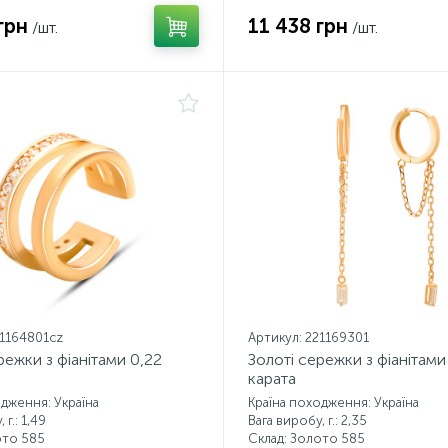
грн
11 438 грн
/шт.
/шт.
21164801cz
Артикул: 221169301
режки з фіанітами 0,22
Золоті сережки з фіанітами
карата
одження: Україна
Країна походження: Україна
 г.: 1,49
Вага виробу, г.: 2,35
ото 585
Склад: Золото 585