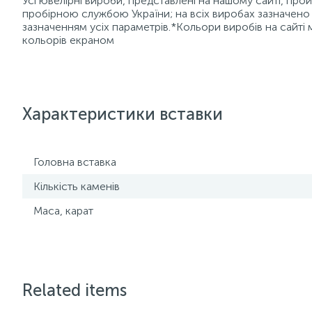
Усі ювелірні вироби, представлені на нашому сайті, пр
пробірною службою України; на всіх виробах зазначено 
зазначенням усіх параметрів.*Кольори виробів на сайті 
кольорів екраном
Характеристики вставки
Головна вставка
Кількість каменів
Маса, карат
Related items