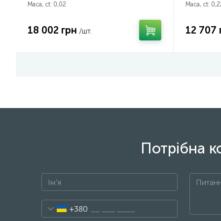
Маса, ct:
0,02
Маса, ct:
0,2
18 002 грн
12 707 
/шт.
Потрібна к
+380