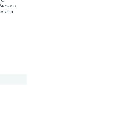
ою
бирка із
редачі