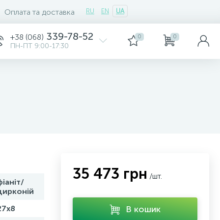
Оплата та доставка
RU
EN
UA
339-78-52
+38 (068)
0
0
ПН-ПТ 9:00-17:30
35 473 грн
/шт.
фіаніт/
цирконій
27x8
В кошик