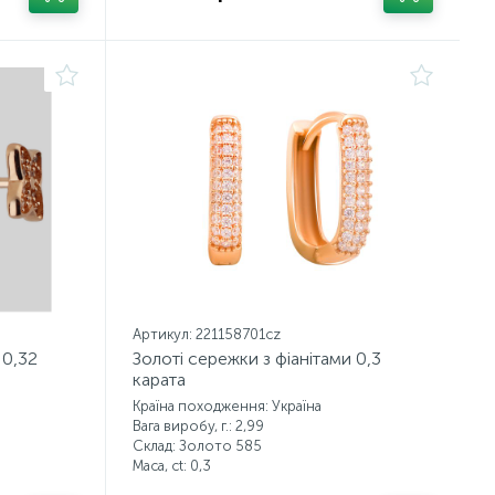
Артикул: 221158701cz
 0,32
Золоті сережки з фіанітами 0,3
карата
Країна походження: Україна
Вага виробу, г.: 2,99
Склад: Золото 585
Маса, ct:
0,3