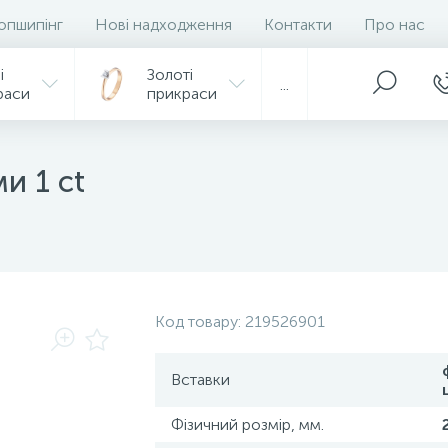
опшипінг
Нові надходження
Контакти
Про нас
і
Золоті
...
раси
прикраси
и 1 ct
Код товару:
219526901
Вставки
Фізичний розмір, мм.