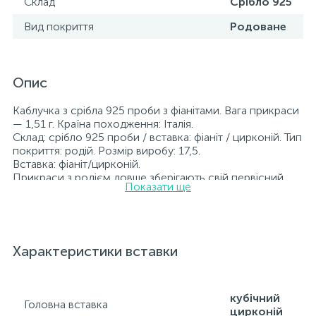
Склад
Срібло 925
Вид покриття
Родоване
Опис
Каблучка з срібла 925 проби з фіанітами. Вага прикраси
— 1,51 г. Країна походження: Італія.
Склад: срібло 925 проби / вставка: фіаніт / цирконій. Тип
покриття: родій. Розмір виробу: 17,5.
Вставка: фіаніт/цирконій.
Прикраси з родієм довше зберігають свій первісний
Показати ще
вигляд, а саме колір і блиск металу. Усі ювелірні вироби,
представлені на нашому сайті, пройшли внутрішній
контроль якості, а також перевірку Державною
пробірною службою України; на всіх виробах
зазначено відповідну пробу. До кожної ювелірної
Характеристики вставки
прикраси додається бирка із зазначенням усіх
параметрів.*Кольори виробів на сайті можуть дещо
відрізнятися від реальних через особливості передачі
кольорів екраном
кубічний
Головна вставка
цирконій