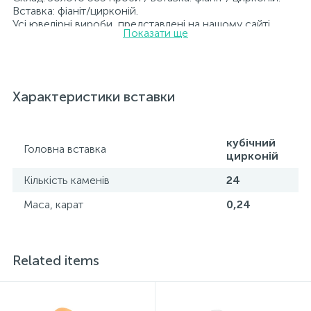
Вставка: фіаніт/цирконій.
Усі ювелірні вироби, представлені на нашому сайті,
Показати ще
пройшли внутрішній контроль якості, а також перевірку
Державною пробірною службою України; на всіх
виробах зазначено відповідну пробу. До кожної
ювелірної прикраси додається бирка із зазначенням
усіх параметрів.*Кольори виробів на сайті можуть дещо
Характеристики вставки
відрізнятися від реальних через особливості передачі
кольорів екраном
кубічний
Головна вставка
цирконій
Кількість каменів
24
Маса, карат
0,24
Related items