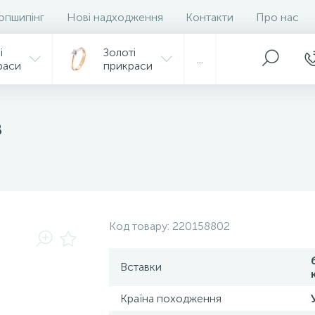
опшипінг
Нові надходження
Контакти
Про нас
і
Золоті
...
раси
прикраси
в
Код товару:
220158802
Вставки
Країна походження