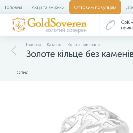
Головна
Акції та знижки
Оптовим покупцям
Др
Срібн
прик
Головна
Каталог
Золоті прикраси
Золоте кільце без камені
Опис