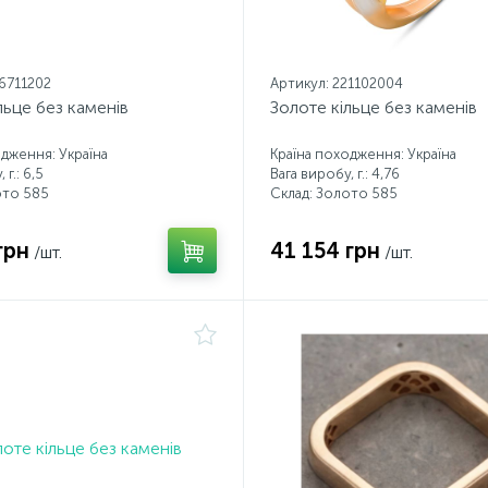
16711202
Артикул: 221102004
льце без каменів
Золоте кільце без каменів
одження: Україна
Країна походження: Україна
 г.: 6,5
Вага виробу, г.: 4,76
ото 585
Склад: Золото 585
грн
41 154 грн
/шт.
/шт.