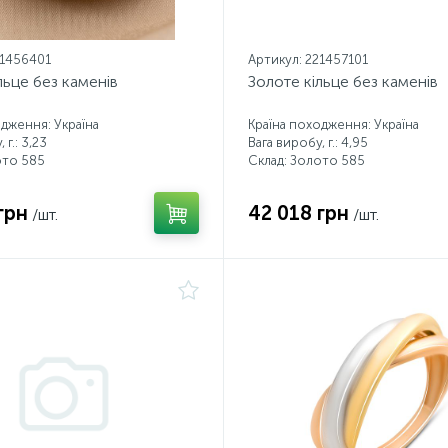
21456401
Артикул: 221457101
льце без каменів
Золоте кільце без каменів
одження: Україна
Країна походження: Україна
 г.: 3,23
Вага виробу, г.: 4,95
ото 585
Склад: Золото 585
грн
42 018 грн
/шт.
/шт.