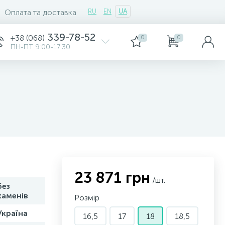
Оплата та доставка
RU
EN
UA
339-78-52
+38 (068)
0
0
ПН-ПТ 9:00-17:30
23 871 грн
/шт.
без
каменів
Розмір
Україна
16,5
17
18
18,5