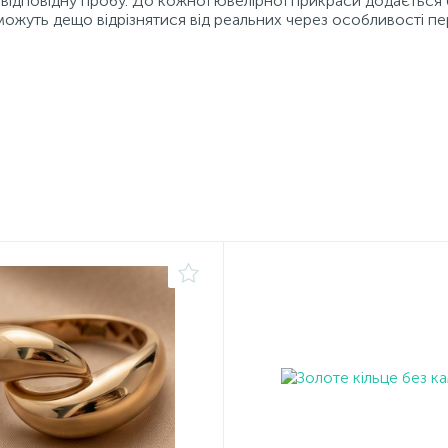
відповідну пробу. До кожної ювелірної прикраси додається 
можуть дещо відрізнятися від реальних через особливості пе