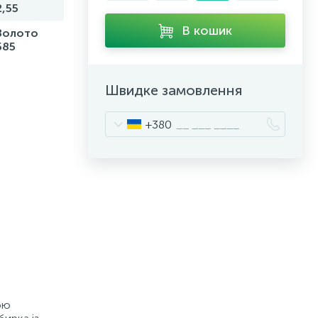
2,55
В кошик
Золото
585
Швидке замовлення
+380
ою