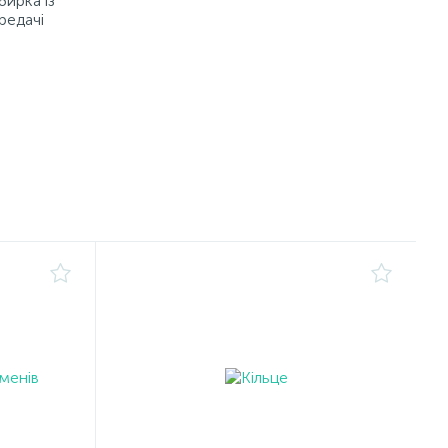
бирка із
редачі