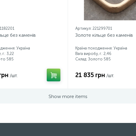
21182201
Артикул: 221299701
льце без каменів
Золоте кільце без каменів
одження: Україна
Країна походження: Україна
 г.: 3,22
Вага виробу, г.: 2,46
ото 585
Склад: Золото 585
грн
21 835 грн
/шт.
/шт.
Show more items