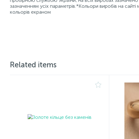
пробірною службою України; на всіх виробах зазначено 
зазначенням усіх параметрів.*Кольори виробів на сайті 
кольорів екраном
Related items