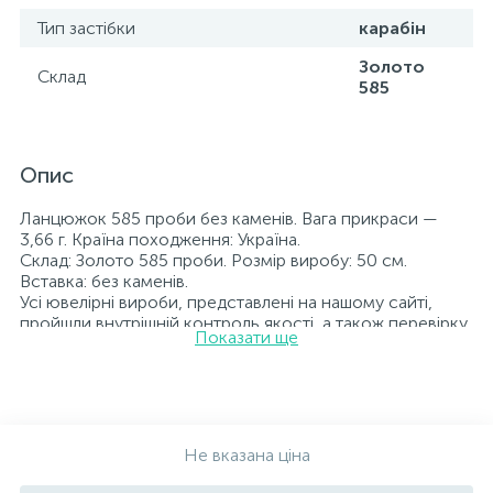
Тип застібки
карабін
Золото
Склад
585
Опис
Ланцюжок 585 проби без каменів. Вага прикраси —
3,66 г. Країна походження: Україна.
Склад: Золото 585 проби. Розмір виробу: 50 см.
Вставка: без каменів.
Усі ювелірні вироби, представлені на нашому сайті,
пройшли внутрішній контроль якості, а також перевірку
Показати ще
Державною пробірною службою України; на всіх
виробах зазначено відповідну пробу. До кожної
ювелірної прикраси додається бирка із зазначенням
усіх параметрів.*Кольори виробів на сайті можуть дещо
відрізнятися від реальних через особливості передачі
кольорів екраном
Не вказана ціна