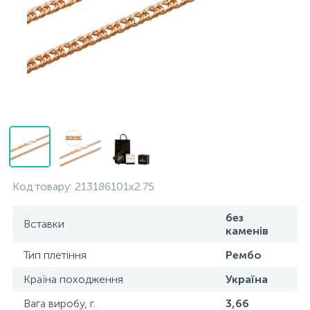
Контакти
Срібні кольє
Золоті сережки
Про нас
Золоті ланцюги
Срібні ланцюжки
Оплата та доставка
Срібні аксесуари
Срібні сувеніри
Код товару:
213186101x2.75
без
Вставки
каменів
Тип плетіння
Рембо
Країна походження
Україна
Вага виробу, г.
3,66