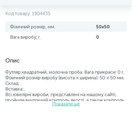
Код товару:
1904435
Фізичний розмір, мм.
50х50
Вага виробу, г.
0
Опис
Футляр квадратний, молочна проба. Вага прикраси: 0 г.
Фізичний розмір виробу (висота × ширина): 50 × 50 мм.
Склад: .
Вставка: .
Всі ювелірні вироби, представлені на нашому сайті,
пройшли внутрішній контроль якості, а також контроль
Показати ще
державної пробірної служби України, на всіх виробах
стоїть відповідна проба. До кожної ювелірної прикраси
додається бирка із зазначенням всіх
параметрів.*Кольори виробів на сайті можуть незначно
відрізнятися від реальних через особливості передачі