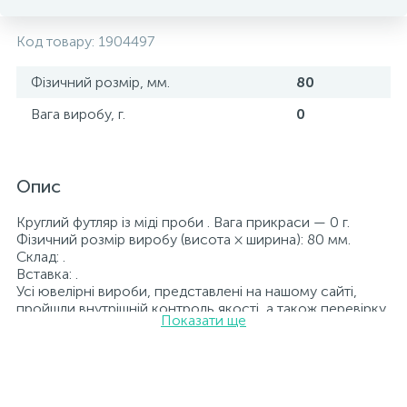
Код товару:
1904497
Фізичний розмір, мм.
80
Вага виробу, г.
0
Опис
Круглий футляр із міді проби . Вага прикраси — 0 г.
Фізичний розмір виробу (висота × ширина): 80 мм.
Склад: .
Вставка: .
Усі ювелірні вироби, представлені на нашому сайті,
пройшли внутрішній контроль якості, а також перевірку
Показати ще
Державною пробірною службою України; на всіх
виробах зазначено відповідну пробу. До кожної
ювелірної прикраси додається бирка із зазначенням
усіх параметрів.*Кольори виробів на сайті можуть дещо
відрізнятися від реальних через особливості передачі