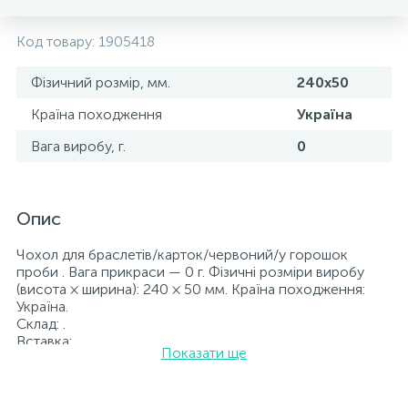
Код товару:
1905418
Фізичний розмір, мм.
240х50
Країна походження
Україна
Вага виробу, г.
0
Опис
Чохол для браслетів/карток/червоний/у горошок
проби . Вага прикраси — 0 г. Фізичні розміри виробу
(висота × ширина): 240 × 50 мм. Країна походження:
Україна.
Склад: .
Вставка: .
Показати ще
Усі ювелірні вироби, представлені на нашому сайті,
пройшли внутрішній контроль якості, а також перевірку
Державною пробірною службою України; на всіх