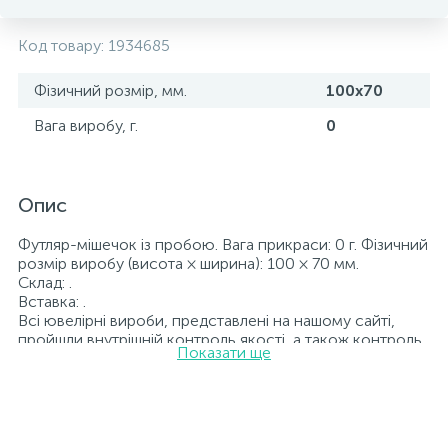
Код товару:
1934685
Фізичний розмір, мм.
100х70
Вага виробу, г.
0
Опис
Футляр-мішечок із пробою. Вага прикраси: 0 г. Фізичний
розмір виробу (висота × ширина): 100 × 70 мм.
Склад: .
Вставка: .
Всі ювелірні вироби, представлені на нашому сайті,
пройшли внутрішній контроль якості, а також контроль
Показати ще
державної пробірної служби України, на всіх виробах
стоїть відповідна проба. До кожної ювелірної прикраси
додається бирка із зазначенням всіх
параметрів.*Кольори виробів на сайті можуть незначно
відрізнятися від реальних через особливості передачі