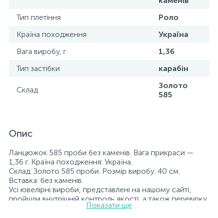
каменів
Тип плетіння
Роло
Країна походження
Україна
Вага виробу, г.
1,36
Тип застібки
карабін
Золото
Склад
585
Опис
Ланцюжок 585 проби без каменів. Вага прикраси —
1,36 г. Країна походження: Україна.
Склад: Золото 585 проби. Розмір виробу: 40 см.
Вставка: без каменів.
Усі ювелірні вироби, представлені на нашому сайті,
пройшли внутрішній контроль якості, а також перевірку
Показати ще
Державною пробірною службою України; на всіх
виробах зазначено відповідну пробу. До кожної