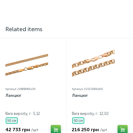
ювелірної прикраси додається бирка із зазначенням
усіх параметрів.*Кольори виробів на сайті можуть дещо
відрізнятися від реальних через особливості передачі
кольорів екраном
Related items
Артикул: 216890401x34
Артикул: 213231801x0.6
Ланцюг
Ланцюг
Вага виробу, г.: 5,12
Вага виробу, г.: 12,02
50 см
50 см
42 733 грн
216 250 грн
/шт.
/шт.